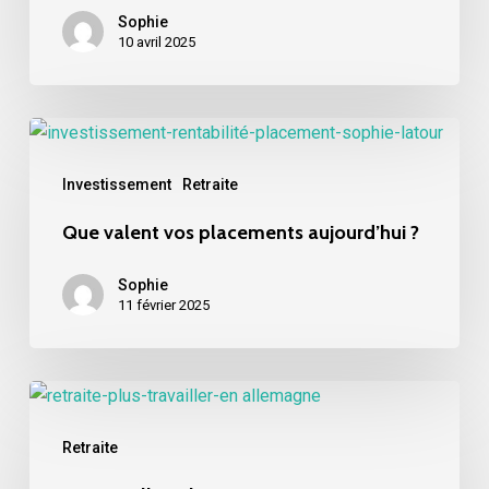
calculs
Sophie
et
10 avril 2025
cumul
avec
la
Que
France
valent
Investissement
Retraite
vos
placements
Que valent vos placements aujourd’hui ?
aujourd’hui
?
Sophie
11 février 2025
Ne
travaillez
Retraite
plus
!