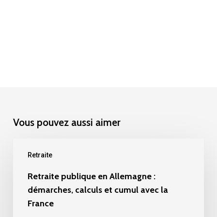
Vous pouvez aussi aimer
Retraite
Retraite
publique
en
Retraite publique en Allemagne :
Allemagne
démarches, calculs et cumul avec la
:
France
démarches,