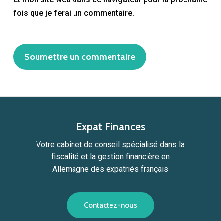
fois que je ferai un commentaire.
Expat Finances
Votre cabinet de conseil spécialisé dans la
fiscalité et la gestion financière en
Allemagne des expatriés français
C
o
n
t
a
c
t
e
z
-
n
o
u
s